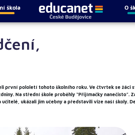
ní škola
O š
dčení,
i první pololetí tohoto školního roku. Ve čtvrtek se žáci s
ázdniny. Na střední škole proběhly “Přijímačky nanečisto”. 
a učitelé, ukázali jim učebny a představili vize naší školy.