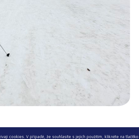
ají cookies. V případě, že souhlasíte s jejich použitím, klikněte na tlačítk