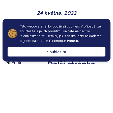
24 května, 2022
Tyto webové stránky používají cookies. V případě, že
souhlasíte s jejich použitím, klikněte na tlačítko
"Souhlasím" níže. Detaily, jak s Vašimi daty nakládáme,
najdete na stránce
Podmínky Použití.
Souhlasím
1
2
3
Další stránka
→