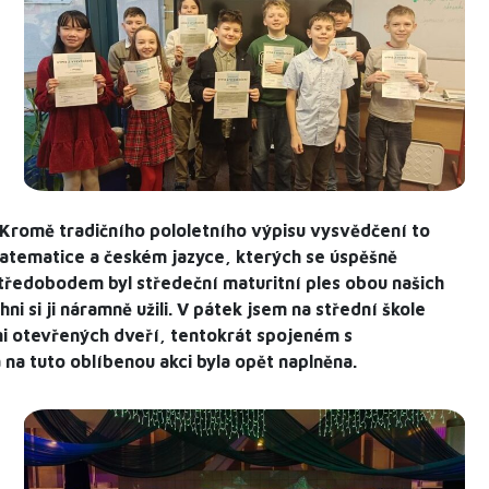
c. Kromě tradičního pololetního výpisu vysvědčení to
 matematice a českém jazyce, kterých se úspěšně
. Středobodem byl středeční maturitní ples obou našich
hni si ji náramně užili. V pátek jsem na střední škole
dni otevřených dveří, tentokrát spojeném s
na tuto oblíbenou akci byla opět naplněna.